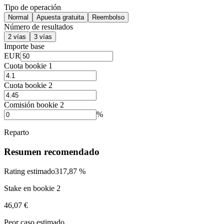
Tipo de operación
Normal
Apuesta gratuita
Reembolso
Número de resultados
2 vías
3 vías
Importe base
EUR
Cuota bookie 1
Cuota bookie 2
Comisión bookie 2
%
Reparto
Resumen recomendado
Rating estimado
317,87 %
Stake en bookie 2
46,07 €
Peor caso estimado