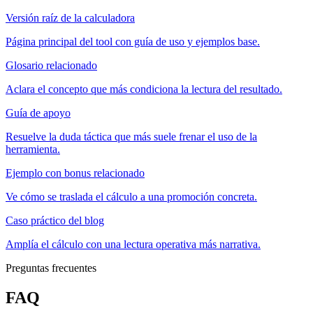
Versión raíz de la calculadora
Página principal del tool con guía de uso y ejemplos base.
Glosario relacionado
Aclara el concepto que más condiciona la lectura del resultado.
Guía de apoyo
Resuelve la duda táctica que más suele frenar el uso de la
herramienta.
Ejemplo con bonus relacionado
Ve cómo se traslada el cálculo a una promoción concreta.
Caso práctico del blog
Amplía el cálculo con una lectura operativa más narrativa.
Preguntas frecuentes
FAQ