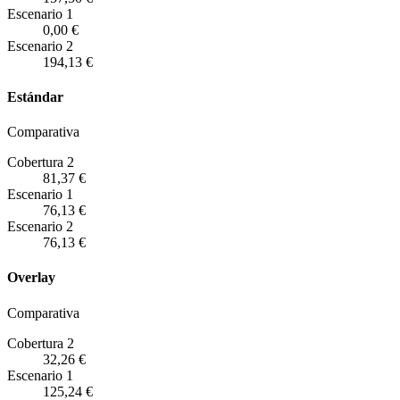
Escenario
1
0,00 €
Escenario
2
194,13 €
Estándar
Comparativa
Cobertura 2
81,37 €
Escenario
1
76,13 €
Escenario
2
76,13 €
Overlay
Comparativa
Cobertura 2
32,26 €
Escenario
1
125,24 €