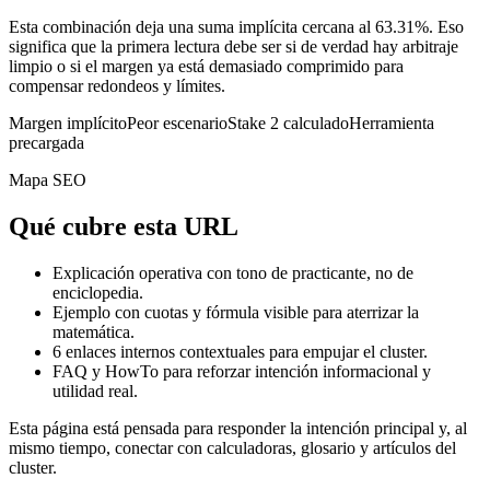
Esta combinación deja una suma implícita cercana al 63.31%. Eso
significa que la primera lectura debe ser si de verdad hay arbitraje
limpio o si el margen ya está demasiado comprimido para
compensar redondeos y límites.
Margen implícito
Peor escenario
Stake 2 calculado
Herramienta
precargada
Mapa SEO
Qué cubre esta URL
Explicación operativa con tono de practicante, no de
enciclopedia.
Ejemplo con cuotas y fórmula visible para aterrizar la
matemática.
6
enlaces internos contextuales para empujar el cluster.
FAQ y HowTo para reforzar intención informacional y
utilidad real.
Esta página está pensada para responder la intención principal y, al
mismo tiempo, conectar con calculadoras, glosario y artículos del
cluster.