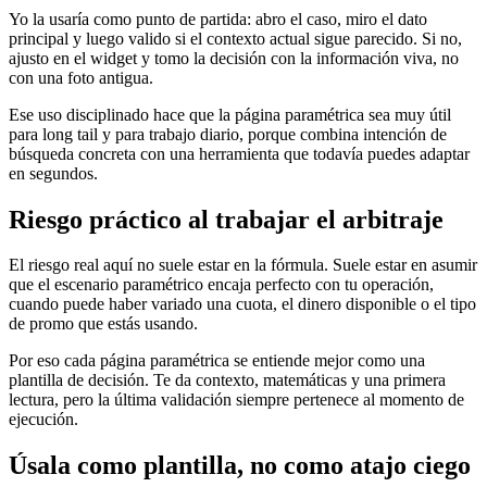
Yo la usaría como punto de partida: abro el caso, miro el dato
principal y luego valido si el contexto actual sigue parecido. Si no,
ajusto en el widget y tomo la decisión con la información viva, no
con una foto antigua.
Ese uso disciplinado hace que la página paramétrica sea muy útil
para long tail y para trabajo diario, porque combina intención de
búsqueda concreta con una herramienta que todavía puedes adaptar
en segundos.
Riesgo práctico al trabajar el arbitraje
El riesgo real aquí no suele estar en la fórmula. Suele estar en asumir
que el escenario paramétrico encaja perfecto con tu operación,
cuando puede haber variado una cuota, el dinero disponible o el tipo
de promo que estás usando.
Por eso cada página paramétrica se entiende mejor como una
plantilla de decisión. Te da contexto, matemáticas y una primera
lectura, pero la última validación siempre pertenece al momento de
ejecución.
Úsala como plantilla, no como atajo ciego