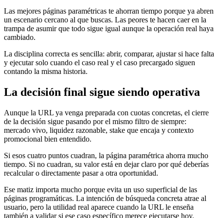
Las mejores páginas paramétricas te ahorran tiempo porque ya abren
un escenario cercano al que buscas. Las peores te hacen caer en la
trampa de asumir que todo sigue igual aunque la operación real haya
cambiado.
La disciplina correcta es sencilla: abrir, comparar, ajustar si hace falta
y ejecutar solo cuando el caso real y el caso precargado siguen
contando la misma historia.
La decisión final sigue siendo operativa
Aunque la URL ya venga preparada con cuotas concretas, el cierre
de la decisión sigue pasando por el mismo filtro de siempre:
mercado vivo, liquidez razonable, stake que encaja y contexto
promocional bien entendido.
Si esos cuatro puntos cuadran, la página paramétrica ahorra mucho
tiempo. Si no cuadran, su valor está en dejar claro por qué deberías
recalcular o directamente pasar a otra oportunidad.
Ese matiz importa mucho porque evita un uso superficial de las
páginas programáticas. La intención de búsqueda concreta atrae al
usuario, pero la utilidad real aparece cuando la URL le enseña
también a validar si ese caso específico merece ejecutarse hoy.