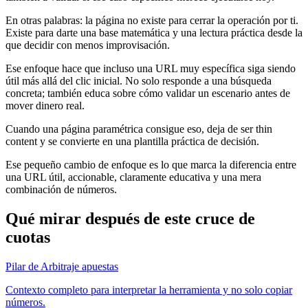
En otras palabras: la página no existe para cerrar la operación por ti.
Existe para darte una base matemática y una lectura práctica desde la
que decidir con menos improvisación.
Ese enfoque hace que incluso una URL muy específica siga siendo
útil más allá del clic inicial. No solo responde a una búsqueda
concreta; también educa sobre cómo validar un escenario antes de
mover dinero real.
Cuando una página paramétrica consigue eso, deja de ser thin
content y se convierte en una plantilla práctica de decisión.
Ese pequeño cambio de enfoque es lo que marca la diferencia entre
una URL útil, accionable, claramente educativa y una mera
combinación de números.
Qué mirar después de este cruce de
cuotas
Pilar de Arbitraje apuestas
Contexto completo para interpretar la herramienta y no solo copiar
números.