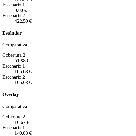
Escenario
1
0,00 €
Escenario
2
422,50 €
Estándar
Comparativa
Cobertura 2
51,88 €
Escenario
1
105,63 €
Escenario
2
105,63 €
Overlay
Comparativa
Cobertura 2
16,67 €
Escenario
1
140,83 €