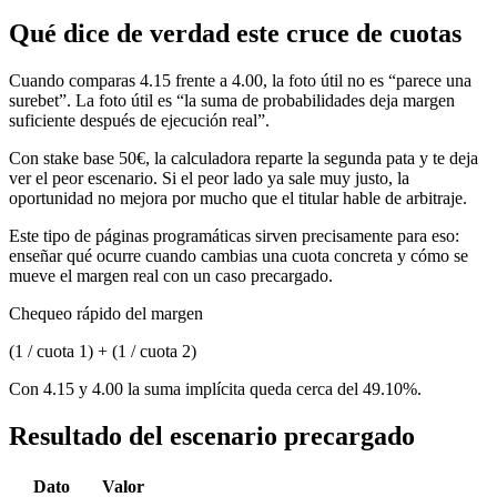
Qué dice de verdad este cruce de cuotas
Cuando comparas 4.15 frente a 4.00, la foto útil no es “parece una
surebet”. La foto útil es “la suma de probabilidades deja margen
suficiente después de ejecución real”.
Con stake base 50€, la calculadora reparte la segunda pata y te deja
ver el peor escenario. Si el peor lado ya sale muy justo, la
oportunidad no mejora por mucho que el titular hable de arbitraje.
Este tipo de páginas programáticas sirven precisamente para eso:
enseñar qué ocurre cuando cambias una cuota concreta y cómo se
mueve el margen real con un caso precargado.
Chequeo rápido del margen
(1 / cuota 1) + (1 / cuota 2)
Con 4.15 y 4.00 la suma implícita queda cerca del 49.10%.
Resultado del escenario precargado
Dato
Valor