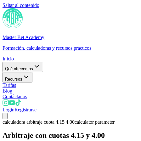
Saltar al contenido
Master Bet Academy
Formación, calculadoras y recursos prácticos
Inicio
Qué ofrecemos
Recursos
Tarifas
Blog
Contáctanos
Login
Registrarse
calculadora arbitraje cuota 4.15 4.00
calculator parameter
Arbitraje con cuotas 4.15 y 4.00