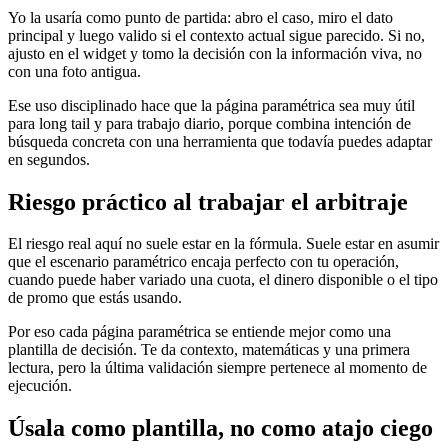
Yo la usaría como punto de partida: abro el caso, miro el dato
principal y luego valido si el contexto actual sigue parecido. Si no,
ajusto en el widget y tomo la decisión con la información viva, no
con una foto antigua.
Ese uso disciplinado hace que la página paramétrica sea muy útil
para long tail y para trabajo diario, porque combina intención de
búsqueda concreta con una herramienta que todavía puedes adaptar
en segundos.
Riesgo práctico al trabajar el arbitraje
El riesgo real aquí no suele estar en la fórmula. Suele estar en asumir
que el escenario paramétrico encaja perfecto con tu operación,
cuando puede haber variado una cuota, el dinero disponible o el tipo
de promo que estás usando.
Por eso cada página paramétrica se entiende mejor como una
plantilla de decisión. Te da contexto, matemáticas y una primera
lectura, pero la última validación siempre pertenece al momento de
ejecución.
Úsala como plantilla, no como atajo ciego