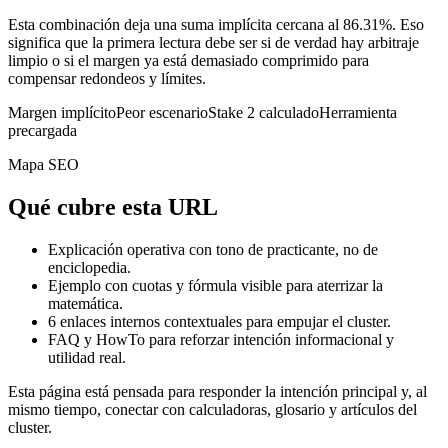
Esta combinación deja una suma implícita cercana al 86.31%. Eso
significa que la primera lectura debe ser si de verdad hay arbitraje
limpio o si el margen ya está demasiado comprimido para
compensar redondeos y límites.
Margen implícito
Peor escenario
Stake 2 calculado
Herramienta
precargada
Mapa SEO
Qué cubre esta URL
Explicación operativa con tono de practicante, no de
enciclopedia.
Ejemplo con cuotas y fórmula visible para aterrizar la
matemática.
6
enlaces internos contextuales para empujar el cluster.
FAQ y HowTo para reforzar intención informacional y
utilidad real.
Esta página está pensada para responder la intención principal y, al
mismo tiempo, conectar con calculadoras, glosario y artículos del
cluster.