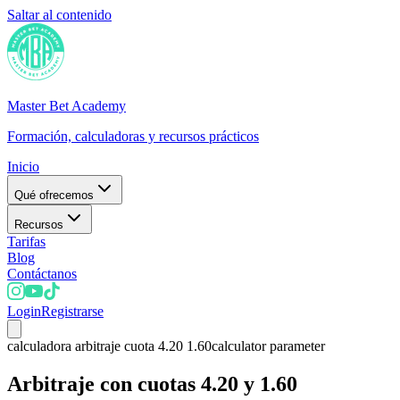
Saltar al contenido
Master Bet Academy
Formación, calculadoras y recursos prácticos
Inicio
Qué ofrecemos
Recursos
Tarifas
Blog
Contáctanos
Login
Registrarse
calculadora arbitraje cuota 4.20 1.60
calculator parameter
Arbitraje con cuotas 4.20 y 1.60