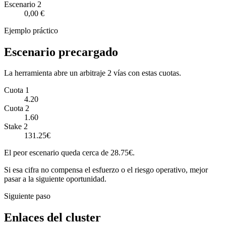
Escenario
2
0,00 €
Ejemplo práctico
Escenario precargado
La herramienta abre un arbitraje 2 vías con estas cuotas.
Cuota 1
4.20
Cuota 2
1.60
Stake 2
131.25€
El peor escenario queda cerca de 28.75€.
Si esa cifra no compensa el esfuerzo o el riesgo operativo, mejor
pasar a la siguiente oportunidad.
Siguiente paso
Enlaces del cluster