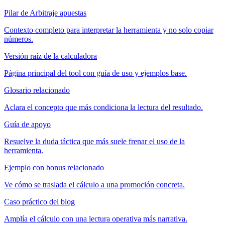
Pilar de Arbitraje apuestas
Contexto completo para interpretar la herramienta y no solo copiar
números.
Versión raíz de la calculadora
Página principal del tool con guía de uso y ejemplos base.
Glosario relacionado
Aclara el concepto que más condiciona la lectura del resultado.
Guía de apoyo
Resuelve la duda táctica que más suele frenar el uso de la
herramienta.
Ejemplo con bonus relacionado
Ve cómo se traslada el cálculo a una promoción concreta.
Caso práctico del blog
Amplía el cálculo con una lectura operativa más narrativa.