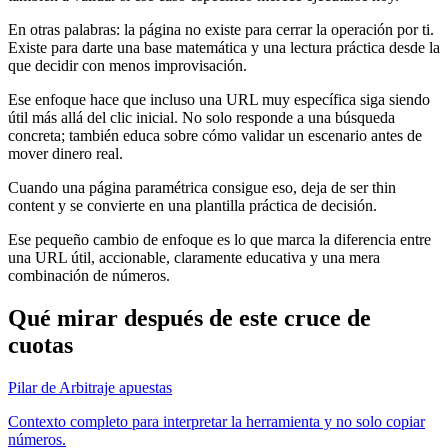
En otras palabras: la página no existe para cerrar la operación por ti.
Existe para darte una base matemática y una lectura práctica desde la
que decidir con menos improvisación.
Ese enfoque hace que incluso una URL muy específica siga siendo
útil más allá del clic inicial. No solo responde a una búsqueda
concreta; también educa sobre cómo validar un escenario antes de
mover dinero real.
Cuando una página paramétrica consigue eso, deja de ser thin
content y se convierte en una plantilla práctica de decisión.
Ese pequeño cambio de enfoque es lo que marca la diferencia entre
una URL útil, accionable, claramente educativa y una mera
combinación de números.
Qué mirar después de este cruce de
cuotas
Pilar de Arbitraje apuestas
Contexto completo para interpretar la herramienta y no solo copiar
números.