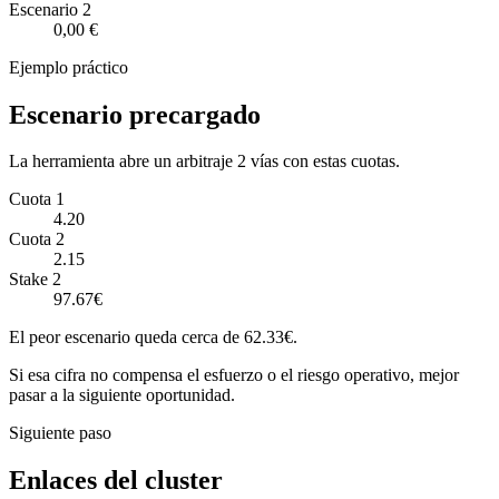
Escenario
2
0,00 €
Ejemplo práctico
Escenario precargado
La herramienta abre un arbitraje 2 vías con estas cuotas.
Cuota 1
4.20
Cuota 2
2.15
Stake 2
97.67€
El peor escenario queda cerca de 62.33€.
Si esa cifra no compensa el esfuerzo o el riesgo operativo, mejor
pasar a la siguiente oportunidad.
Siguiente paso
Enlaces del cluster