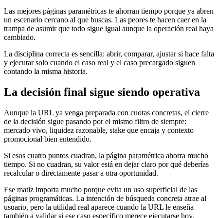
Las mejores páginas paramétricas te ahorran tiempo porque ya abren
un escenario cercano al que buscas. Las peores te hacen caer en la
trampa de asumir que todo sigue igual aunque la operación real haya
cambiado.
La disciplina correcta es sencilla: abrir, comparar, ajustar si hace falta
y ejecutar solo cuando el caso real y el caso precargado siguen
contando la misma historia.
La decisión final sigue siendo operativa
Aunque la URL ya venga preparada con cuotas concretas, el cierre
de la decisión sigue pasando por el mismo filtro de siempre:
mercado vivo, liquidez razonable, stake que encaja y contexto
promocional bien entendido.
Si esos cuatro puntos cuadran, la página paramétrica ahorra mucho
tiempo. Si no cuadran, su valor está en dejar claro por qué deberías
recalcular o directamente pasar a otra oportunidad.
Ese matiz importa mucho porque evita un uso superficial de las
páginas programáticas. La intención de búsqueda concreta atrae al
usuario, pero la utilidad real aparece cuando la URL le enseña
también a validar si ese caso específico merece ejecutarse hoy.