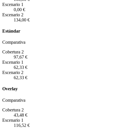
Escenario
1
0,00 €
Escenario
2
134,00 €
Estándar
Comparativa
Cobertura 2
97,67 €
Escenario
1
62,33 €
Escenario
2
62,33 €
Overlay
Comparativa
Cobertura 2
43,48 €
Escenario
1
116,52 €