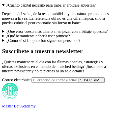
¿Cuánto capital necesito para trabajar arbitraje apuestas?
Depende del stake, de la responsabilidad y de cuántas promociones
muevas a la vez. La referencia útil no es una cifra mágica, sino si
puedes cubrir el peor escenario sin forzar tu banca.
¿Qué error cuesta más dinero al empezar con arbitraje apuestas?
¿Qué herramienta debería usar primero?
¿Cómo sé si la operación sigue compensando?
Suscríbete a nuestra newsletter
¿Quieres mantenerte al día con las últimas noticias, estrategias y
ofertas exclusivas en el mundo del matched betting? ¡Suscríbete a
nuestra newsletter y no te pierdas ni un solo detalle!
Correo electrónico
SUSCRIBIRSE
Master Bet Academy