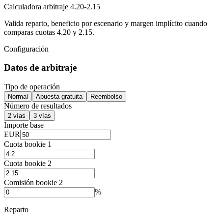
Calculadora arbitraje 4.20-2.15
Valida reparto, beneficio por escenario y margen implícito cuando
comparas cuotas 4.20 y 2.15.
Configuración
Datos de arbitraje
Tipo de operación
Normal
Apuesta gratuita
Reembolso
Número de resultados
2 vías
3 vías
Importe base
EUR
Cuota bookie 1
Cuota bookie 2
Comisión bookie 2
%
Reparto