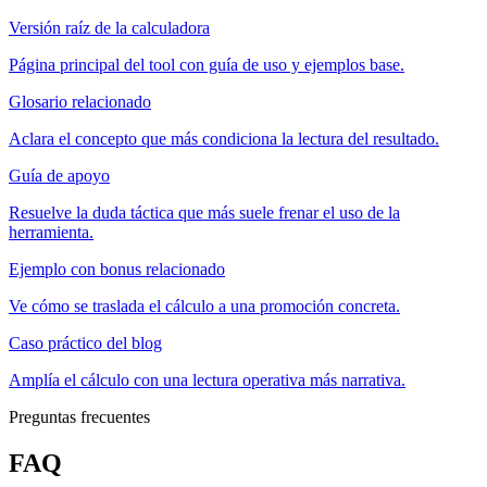
Versión raíz de la calculadora
Página principal del tool con guía de uso y ejemplos base.
Glosario relacionado
Aclara el concepto que más condiciona la lectura del resultado.
Guía de apoyo
Resuelve la duda táctica que más suele frenar el uso de la
herramienta.
Ejemplo con bonus relacionado
Ve cómo se traslada el cálculo a una promoción concreta.
Caso práctico del blog
Amplía el cálculo con una lectura operativa más narrativa.
Preguntas frecuentes
FAQ