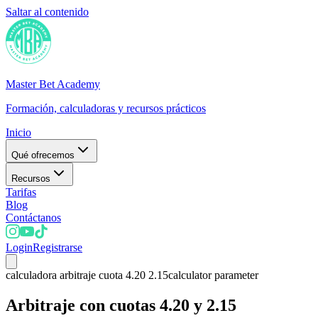
Saltar al contenido
Master Bet Academy
Formación, calculadoras y recursos prácticos
Inicio
Qué ofrecemos
Recursos
Tarifas
Blog
Contáctanos
Login
Registrarse
calculadora arbitraje cuota 4.20 2.15
calculator parameter
Arbitraje con cuotas 4.20 y 2.15