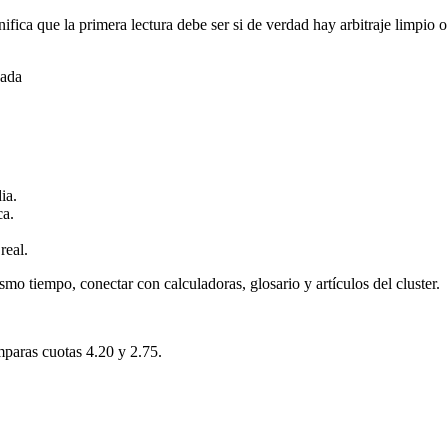
ifica que la primera lectura debe ser si de verdad hay arbitraje limpi
gada
ia.
ca.
real.
smo tiempo, conectar con calculadoras, glosario y artículos del cluster.
mparas cuotas 4.20 y 2.75.