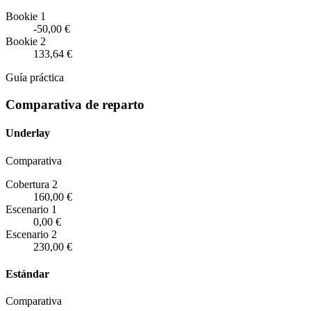
Bookie 1
-50,00 €
Bookie 2
133,64 €
Guía práctica
Comparativa de reparto
Underlay
Comparativa
Cobertura 2
160,00 €
Escenario
1
0,00 €
Escenario
2
230,00 €
Estándar
Comparativa