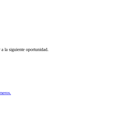
 a la siguiente oportunidad.
úmeros.