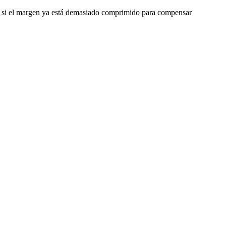
o o si el margen ya está demasiado comprimido para compensar