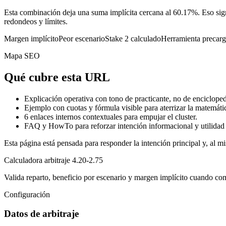
Esta combinación deja una suma implícita cercana al 60.17%. Eso sign
redondeos y límites.
Margen implícito
Peor escenario
Stake 2 calculado
Herramienta precar
Mapa SEO
Qué cubre esta URL
Explicación operativa con tono de practicante, no de encicloped
Ejemplo con cuotas y fórmula visible para aterrizar la matemáti
6
enlaces internos contextuales para empujar el cluster.
FAQ y HowTo para reforzar intención informacional y utilidad 
Esta página está pensada para responder la intención principal y, al mi
Calculadora arbitraje 4.20-2.75
Valida reparto, beneficio por escenario y margen implícito cuando co
Configuración
Datos de arbitraje