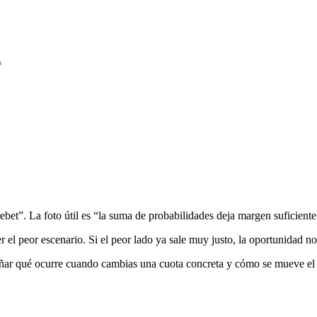
.
ebet”. La foto útil es “la suma de probabilidades deja margen suficiente
r el peor escenario. Si el peor lado ya sale muy justo, la oportunidad no
señar qué ocurre cuando cambias una cuota concreta y cómo se mueve el