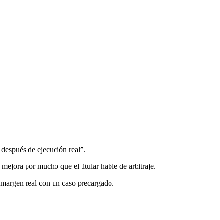
 después de ejecución real”.
 mejora por mucho que el titular hable de arbitraje.
 margen real con un caso precargado.