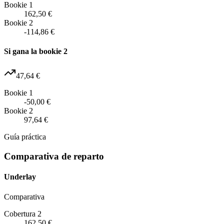
Bookie 1
162,50 €
Bookie 2
-114,86 €
Si gana la bookie 2
47,64 €
Bookie 1
-50,00 €
Bookie 2
97,64 €
Guía práctica
Comparativa de reparto
Underlay
Comparativa
Cobertura 2
162,50 €