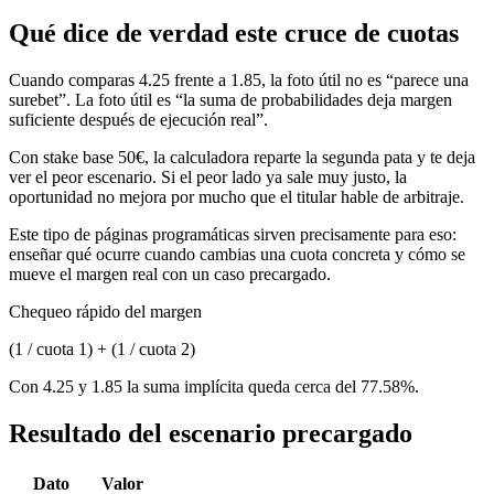
Qué dice de verdad este cruce de cuotas
Cuando comparas 4.25 frente a 1.85, la foto útil no es “parece una
surebet”. La foto útil es “la suma de probabilidades deja margen
suficiente después de ejecución real”.
Con stake base 50€, la calculadora reparte la segunda pata y te deja
ver el peor escenario. Si el peor lado ya sale muy justo, la
oportunidad no mejora por mucho que el titular hable de arbitraje.
Este tipo de páginas programáticas sirven precisamente para eso:
enseñar qué ocurre cuando cambias una cuota concreta y cómo se
mueve el margen real con un caso precargado.
Chequeo rápido del margen
(1 / cuota 1) + (1 / cuota 2)
Con 4.25 y 1.85 la suma implícita queda cerca del 77.58%.
Resultado del escenario precargado
Dato
Valor