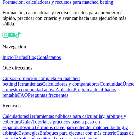
Formación, calculadoras y recursos para matched betting.
Formación, calculadoras y recursos creados para aprender más
rápido, practicar con criterio y avanzar hacia una ejecución más
sólida.
Navegación
Inicio
Tarifas
Blog
Contáctanos
Qué ofrecemos
Cursos
Formación completa en matched
betting
Herramientas
Calculadoras y comparadores
Comunidad
Únete
a nuestra comunidad activa
Afiliados
Programa de afiliados
rentable
FAQ
Preguntas frecuentes
Recursos
Calculadoras
Herramientas públicas para calcular lay, arbitraje y
cobertura
Guías
Tutoriales prácticos paso a paso en
español
Glosario
Términos clave para entender matched betting y
arbitraje
Estrategias
Enfoques para ejecutar con más criterio
Casas de
apuestas
Selección editorial de casas y exchanges