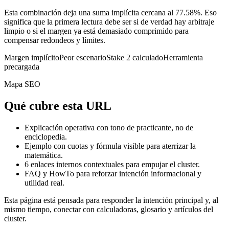
Esta combinación deja una suma implícita cercana al 77.58%. Eso
significa que la primera lectura debe ser si de verdad hay arbitraje
limpio o si el margen ya está demasiado comprimido para
compensar redondeos y límites.
Margen implícito
Peor escenario
Stake 2 calculado
Herramienta
precargada
Mapa SEO
Qué cubre esta URL
Explicación operativa con tono de practicante, no de
enciclopedia.
Ejemplo con cuotas y fórmula visible para aterrizar la
matemática.
6
enlaces internos contextuales para empujar el cluster.
FAQ y HowTo para reforzar intención informacional y
utilidad real.
Esta página está pensada para responder la intención principal y, al
mismo tiempo, conectar con calculadoras, glosario y artículos del
cluster.