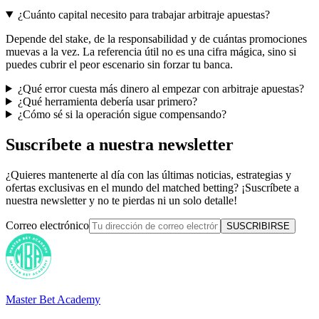
¿Cuánto capital necesito para trabajar arbitraje apuestas?
Depende del stake, de la responsabilidad y de cuántas promociones
muevas a la vez. La referencia útil no es una cifra mágica, sino si
puedes cubrir el peor escenario sin forzar tu banca.
¿Qué error cuesta más dinero al empezar con arbitraje apuestas?
¿Qué herramienta debería usar primero?
¿Cómo sé si la operación sigue compensando?
Suscríbete a nuestra newsletter
¿Quieres mantenerte al día con las últimas noticias, estrategias y
ofertas exclusivas en el mundo del matched betting? ¡Suscríbete a
nuestra newsletter y no te pierdas ni un solo detalle!
Correo electrónico
SUSCRIBIRSE
Master Bet Academy