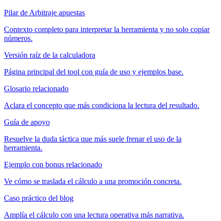
Pilar de Arbitraje apuestas
Contexto completo para interpretar la herramienta y no solo copiar
números.
Versión raíz de la calculadora
Página principal del tool con guía de uso y ejemplos base.
Glosario relacionado
Aclara el concepto que más condiciona la lectura del resultado.
Guía de apoyo
Resuelve la duda táctica que más suele frenar el uso de la
herramienta.
Ejemplo con bonus relacionado
Ve cómo se traslada el cálculo a una promoción concreta.
Caso práctico del blog
Amplía el cálculo con una lectura operativa más narrativa.