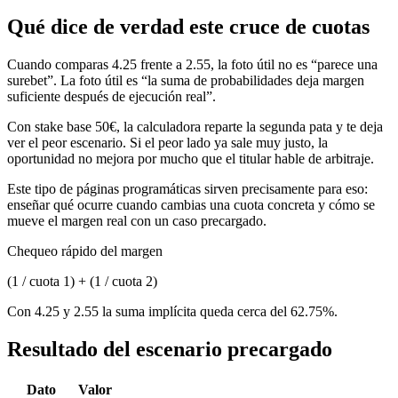
Qué dice de verdad este cruce de cuotas
Cuando comparas 4.25 frente a 2.55, la foto útil no es “parece una
surebet”. La foto útil es “la suma de probabilidades deja margen
suficiente después de ejecución real”.
Con stake base 50€, la calculadora reparte la segunda pata y te deja
ver el peor escenario. Si el peor lado ya sale muy justo, la
oportunidad no mejora por mucho que el titular hable de arbitraje.
Este tipo de páginas programáticas sirven precisamente para eso:
enseñar qué ocurre cuando cambias una cuota concreta y cómo se
mueve el margen real con un caso precargado.
Chequeo rápido del margen
(1 / cuota 1) + (1 / cuota 2)
Con 4.25 y 2.55 la suma implícita queda cerca del 62.75%.
Resultado del escenario precargado
Dato
Valor