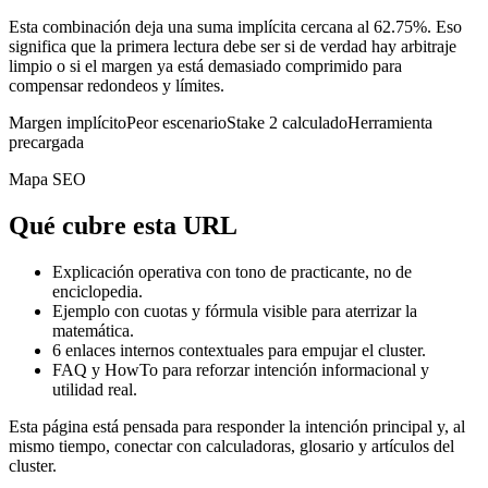
Esta combinación deja una suma implícita cercana al 62.75%. Eso
significa que la primera lectura debe ser si de verdad hay arbitraje
limpio o si el margen ya está demasiado comprimido para
compensar redondeos y límites.
Margen implícito
Peor escenario
Stake 2 calculado
Herramienta
precargada
Mapa SEO
Qué cubre esta URL
Explicación operativa con tono de practicante, no de
enciclopedia.
Ejemplo con cuotas y fórmula visible para aterrizar la
matemática.
6
enlaces internos contextuales para empujar el cluster.
FAQ y HowTo para reforzar intención informacional y
utilidad real.
Esta página está pensada para responder la intención principal y, al
mismo tiempo, conectar con calculadoras, glosario y artículos del
cluster.