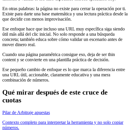
En otras palabras: la página no existe para cerrar la operación por ti.
Existe para darte una base matemática y una lectura práctica desde la
que decidir con menos improvisación.
Ese enfoque hace que incluso una URL muy específica siga siendo
útil más allá del clic inicial. No solo responde a una búsqueda
concreta; también educa sobre cómo validar un escenario antes de
mover dinero real.
Cuando una página paramétrica consigue eso, deja de ser thin
content y se convierte en una plantilla práctica de decisión.
Ese pequeño cambio de enfoque es lo que marca la diferencia entre
una URL útil, accionable, claramente educativa y una mera
combinación de números.
Qué mirar después de este cruce de
cuotas
Pilar de Arbitraje apuestas
Contexto completo para interpretar la herramienta y no solo copiar
números.