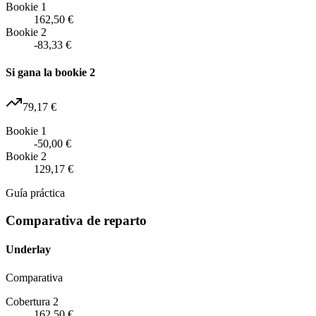
Bookie 1
162,50 €
Bookie 2
-83,33 €
Si gana la bookie 2
79,17 €
Bookie 1
-50,00 €
Bookie 2
129,17 €
Guía práctica
Comparativa de reparto
Underlay
Comparativa
Cobertura 2
162,50 €