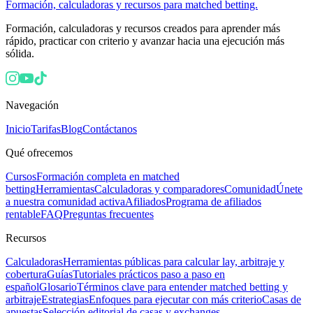
Formación, calculadoras y recursos para matched betting.
Formación, calculadoras y recursos creados para aprender más
rápido, practicar con criterio y avanzar hacia una ejecución más
sólida.
Navegación
Inicio
Tarifas
Blog
Contáctanos
Qué ofrecemos
Cursos
Formación completa en matched
betting
Herramientas
Calculadoras y comparadores
Comunidad
Únete
a nuestra comunidad activa
Afiliados
Programa de afiliados
rentable
FAQ
Preguntas frecuentes
Recursos
Calculadoras
Herramientas públicas para calcular lay, arbitraje y
cobertura
Guías
Tutoriales prácticos paso a paso en
español
Glosario
Términos clave para entender matched betting y
arbitraje
Estrategias
Enfoques para ejecutar con más criterio
Casas de
apuestas
Selección editorial de casas y exchanges