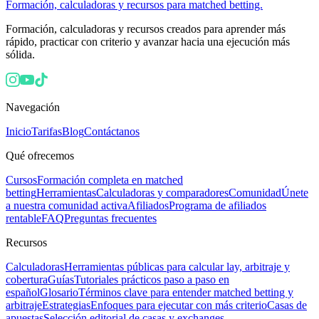
Formación, calculadoras y recursos para matched betting.
Formación, calculadoras y recursos creados para aprender más
rápido, practicar con criterio y avanzar hacia una ejecución más
sólida.
Navegación
Inicio
Tarifas
Blog
Contáctanos
Qué ofrecemos
Cursos
Formación completa en matched
betting
Herramientas
Calculadoras y comparadores
Comunidad
Únete
a nuestra comunidad activa
Afiliados
Programa de afiliados
rentable
FAQ
Preguntas frecuentes
Recursos
Calculadoras
Herramientas públicas para calcular lay, arbitraje y
cobertura
Guías
Tutoriales prácticos paso a paso en
español
Glosario
Términos clave para entender matched betting y
arbitraje
Estrategias
Enfoques para ejecutar con más criterio
Casas de
apuestas
Selección editorial de casas y exchanges