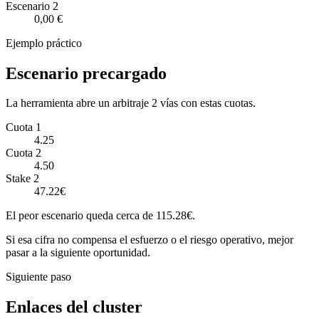
Escenario
2
0,00 €
Ejemplo práctico
Escenario precargado
La herramienta abre un arbitraje 2 vías con estas cuotas.
Cuota 1
4.25
Cuota 2
4.50
Stake 2
47.22€
El peor escenario queda cerca de 115.28€.
Si esa cifra no compensa el esfuerzo o el riesgo operativo, mejor
pasar a la siguiente oportunidad.
Siguiente paso
Enlaces del cluster