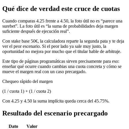
Qué dice de verdad este cruce de cuotas
Cuando comparas 4.25 frente a 4.50, la foto útil no es “parece una
surebet”. La foto útil es “la suma de probabilidades deja margen
suficiente después de ejecución real”.
Con stake base 50€, la calculadora reparte la segunda pata y te deja
ver el peor escenario. Si el peor lado ya sale muy justo, la
oportunidad no mejora por mucho que el titular hable de arbitraje.
Este tipo de páginas programáticas sirven precisamente para eso:
enseñar qué ocurre cuando cambias una cuota concreta y cómo se
mueve el margen real con un caso precargado.
Chequeo rápido del margen
(1 / cuota 1) + (1 / cuota 2)
Con 4.25 y 4.50 la suma implícita queda cerca del 45.75%.
Resultado del escenario precargado
Dato
Valor