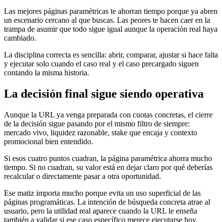
Las mejores páginas paramétricas te ahorran tiempo porque ya abren
un escenario cercano al que buscas. Las peores te hacen caer en la
trampa de asumir que todo sigue igual aunque la operación real haya
cambiado.
La disciplina correcta es sencilla: abrir, comparar, ajustar si hace falta
y ejecutar solo cuando el caso real y el caso precargado siguen
contando la misma historia.
La decisión final sigue siendo operativa
Aunque la URL ya venga preparada con cuotas concretas, el cierre
de la decisión sigue pasando por el mismo filtro de siempre:
mercado vivo, liquidez razonable, stake que encaja y contexto
promocional bien entendido.
Si esos cuatro puntos cuadran, la página paramétrica ahorra mucho
tiempo. Si no cuadran, su valor está en dejar claro por qué deberías
recalcular o directamente pasar a otra oportunidad.
Ese matiz importa mucho porque evita un uso superficial de las
páginas programáticas. La intención de búsqueda concreta atrae al
usuario, pero la utilidad real aparece cuando la URL le enseña
también a validar si ese caso específico merece ejecutarse hoy.