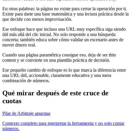
En otras palabras: la página no existe para cerrar la operación por ti.
Existe para darte una base matemática y una lectura práctica desde la
que decidir con menos improvisación.
Ese enfoque hace que incluso una URL muy específica siga siendo
útil más allá del clic inicial. No solo responde a una búsqueda
concreta; también educa sobre cómo validar un escenario antes de
mover dinero real.
Cuando una página paramétrica consigue eso, deja de ser thin
content y se convierte en una plantilla práctica de decisión.
Ese pequeño cambio de enfoque es lo que marca la diferencia entre
una URL útil, accionable, claramente educativa y una mera
combinación de números.
Qué mirar después de este cruce de
cuotas
Pilar de Arbitraje apuestas
Contexto completo para interpretar la herramienta y no solo copiar
números.