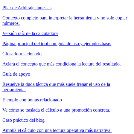
Pilar de Arbitraje apuestas
Contexto completo para interpretar la herramienta y no solo copiar
números.
Versión raíz de la calculadora
Página principal del tool con guía de uso y ejemplos base.
Glosario relacionado
Aclara el concepto que más condiciona la lectura del resultado.
Guía de apoyo
Resuelve la duda táctica que más suele frenar el uso de la
herramienta.
Ejemplo con bonus relacionado
Ve cómo se traslada el cálculo a una promoción concreta.
Caso práctico del blog
Amplía el cálculo con una lectura operativa más narrativa.