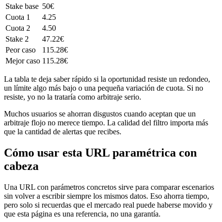
Stake base
50€
Cuota 1
4.25
Cuota 2
4.50
Stake 2
47.22€
Peor caso
115.28€
Mejor caso
115.28€
La tabla te deja saber rápido si la oportunidad resiste un redondeo,
un límite algo más bajo o una pequeña variación de cuota. Si no
resiste, yo no la trataría como arbitraje serio.
Muchos usuarios se ahorran disgustos cuando aceptan que un
arbitraje flojo no merece tiempo. La calidad del filtro importa más
que la cantidad de alertas que recibes.
Cómo usar esta URL paramétrica con
cabeza
Una URL con parámetros concretos sirve para comparar escenarios
sin volver a escribir siempre los mismos datos. Eso ahorra tiempo,
pero solo si recuerdas que el mercado real puede haberse movido y
que esta página es una referencia, no una garantía.