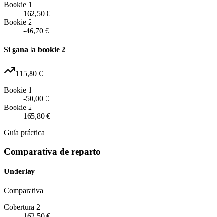
Bookie 1
162,50 €
Bookie 2
-46,70 €
Si gana la bookie 2
115,80 €
Bookie 1
-50,00 €
Bookie 2
165,80 €
Guía práctica
Comparativa de reparto
Underlay
Comparativa
Cobertura 2
162,50 €