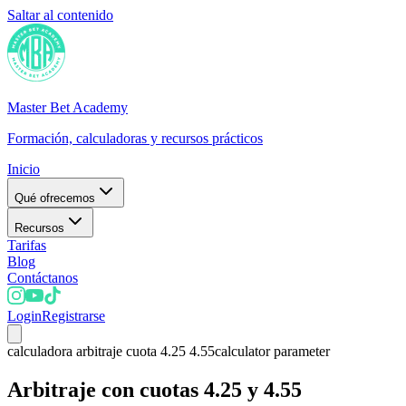
Saltar al contenido
Master Bet Academy
Formación, calculadoras y recursos prácticos
Inicio
Qué ofrecemos
Recursos
Tarifas
Blog
Contáctanos
Login
Registrarse
calculadora arbitraje cuota 4.25 4.55
calculator parameter
Arbitraje con cuotas 4.25 y 4.55