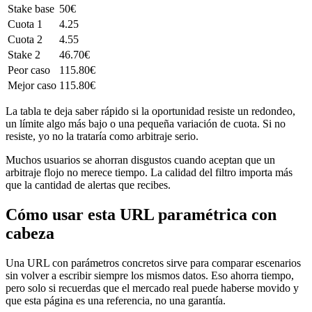
Stake base
50€
Cuota 1
4.25
Cuota 2
4.55
Stake 2
46.70€
Peor caso
115.80€
Mejor caso
115.80€
La tabla te deja saber rápido si la oportunidad resiste un redondeo,
un límite algo más bajo o una pequeña variación de cuota. Si no
resiste, yo no la trataría como arbitraje serio.
Muchos usuarios se ahorran disgustos cuando aceptan que un
arbitraje flojo no merece tiempo. La calidad del filtro importa más
que la cantidad de alertas que recibes.
Cómo usar esta URL paramétrica con
cabeza
Una URL con parámetros concretos sirve para comparar escenarios
sin volver a escribir siempre los mismos datos. Eso ahorra tiempo,
pero solo si recuerdas que el mercado real puede haberse movido y
que esta página es una referencia, no una garantía.