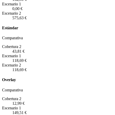
Escenario
1
0,00 €
Escenario
2
575,63 €
Estándar
Comparativa
Cobertura 2
43,81 €
Escenario
1
118,69 €
Escenario
2
118,69 €
Overlay
Comparativa
Cobertura 2
12,99 €
Escenario
1
149,51 €