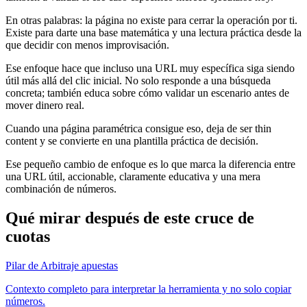
En otras palabras: la página no existe para cerrar la operación por ti.
Existe para darte una base matemática y una lectura práctica desde la
que decidir con menos improvisación.
Ese enfoque hace que incluso una URL muy específica siga siendo
útil más allá del clic inicial. No solo responde a una búsqueda
concreta; también educa sobre cómo validar un escenario antes de
mover dinero real.
Cuando una página paramétrica consigue eso, deja de ser thin
content y se convierte en una plantilla práctica de decisión.
Ese pequeño cambio de enfoque es lo que marca la diferencia entre
una URL útil, accionable, claramente educativa y una mera
combinación de números.
Qué mirar después de este cruce de
cuotas
Pilar de Arbitraje apuestas
Contexto completo para interpretar la herramienta y no solo copiar
números.