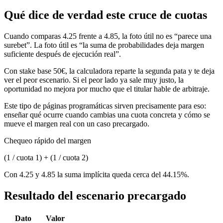
Qué dice de verdad este cruce de cuotas
Cuando comparas 4.25 frente a 4.85, la foto útil no es “parece una
surebet”. La foto útil es “la suma de probabilidades deja margen
suficiente después de ejecución real”.
Con stake base 50€, la calculadora reparte la segunda pata y te deja
ver el peor escenario. Si el peor lado ya sale muy justo, la
oportunidad no mejora por mucho que el titular hable de arbitraje.
Este tipo de páginas programáticas sirven precisamente para eso:
enseñar qué ocurre cuando cambias una cuota concreta y cómo se
mueve el margen real con un caso precargado.
Chequeo rápido del margen
(1 / cuota 1) + (1 / cuota 2)
Con 4.25 y 4.85 la suma implícita queda cerca del 44.15%.
Resultado del escenario precargado
Dato
Valor