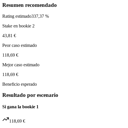
Resumen recomendado
Rating estimado
337,37 %
Stake en bookie 2
43,81 €
Peor caso estimado
118,69 €
Mejor caso estimado
118,69 €
Beneficio esperado
Resultado por escenario
Si gana la bookie 1
118,69 €