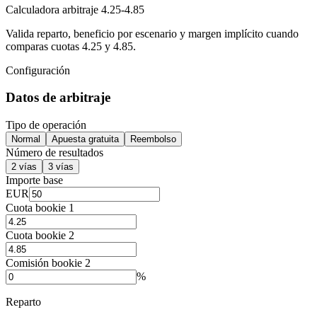
Calculadora arbitraje 4.25-4.85
Valida reparto, beneficio por escenario y margen implícito cuando
comparas cuotas 4.25 y 4.85.
Configuración
Datos de arbitraje
Tipo de operación
Normal
Apuesta gratuita
Reembolso
Número de resultados
2 vías
3 vías
Importe base
EUR
Cuota bookie 1
Cuota bookie 2
Comisión bookie 2
%
Reparto