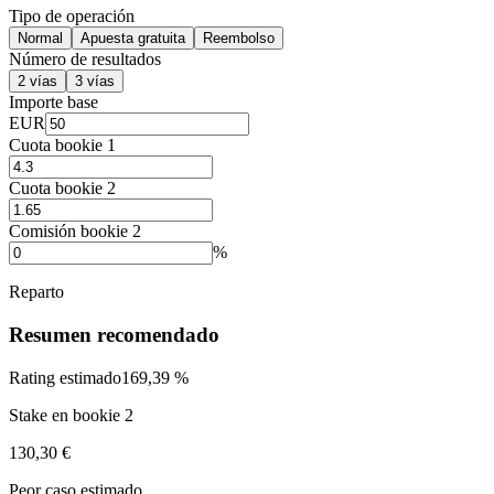
Tipo de operación
Normal
Apuesta gratuita
Reembolso
Número de resultados
2 vías
3 vías
Importe base
EUR
Cuota bookie 1
Cuota bookie 2
Comisión bookie 2
%
Reparto
Resumen recomendado
Rating estimado
169,39 %
Stake en bookie 2
130,30 €
Peor caso estimado