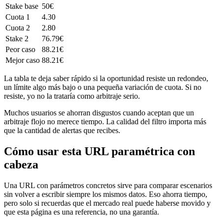
Stake base
50€
Cuota 1
4.30
Cuota 2
2.80
Stake 2
76.79€
Peor caso
88.21€
Mejor caso
88.21€
La tabla te deja saber rápido si la oportunidad resiste un redondeo,
un límite algo más bajo o una pequeña variación de cuota. Si no
resiste, yo no la trataría como arbitraje serio.
Muchos usuarios se ahorran disgustos cuando aceptan que un
arbitraje flojo no merece tiempo. La calidad del filtro importa más
que la cantidad de alertas que recibes.
Cómo usar esta URL paramétrica con
cabeza
Una URL con parámetros concretos sirve para comparar escenarios
sin volver a escribir siempre los mismos datos. Eso ahorra tiempo,
pero solo si recuerdas que el mercado real puede haberse movido y
que esta página es una referencia, no una garantía.