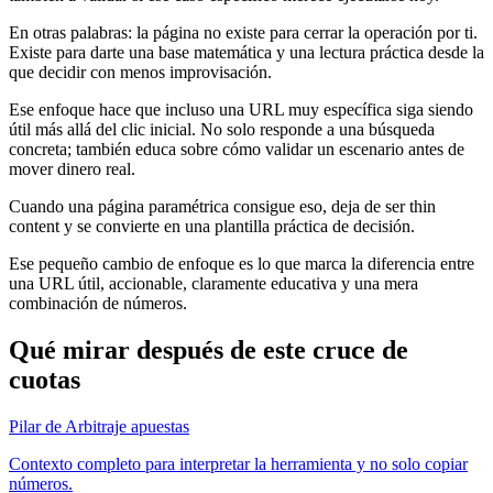
En otras palabras: la página no existe para cerrar la operación por ti.
Existe para darte una base matemática y una lectura práctica desde la
que decidir con menos improvisación.
Ese enfoque hace que incluso una URL muy específica siga siendo
útil más allá del clic inicial. No solo responde a una búsqueda
concreta; también educa sobre cómo validar un escenario antes de
mover dinero real.
Cuando una página paramétrica consigue eso, deja de ser thin
content y se convierte en una plantilla práctica de decisión.
Ese pequeño cambio de enfoque es lo que marca la diferencia entre
una URL útil, accionable, claramente educativa y una mera
combinación de números.
Qué mirar después de este cruce de
cuotas
Pilar de Arbitraje apuestas
Contexto completo para interpretar la herramienta y no solo copiar
números.