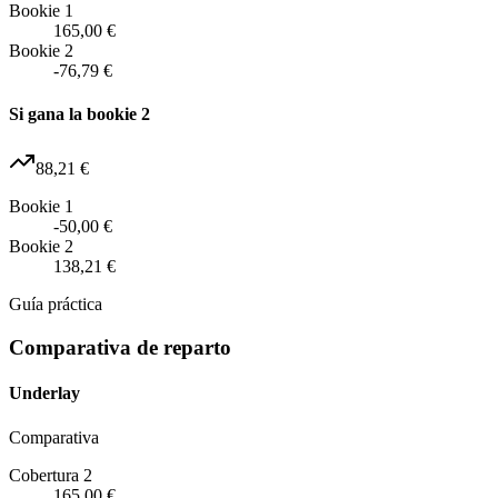
Bookie 1
165,00 €
Bookie 2
-76,79 €
Si gana la bookie 2
88,21 €
Bookie 1
-50,00 €
Bookie 2
138,21 €
Guía práctica
Comparativa de reparto
Underlay
Comparativa
Cobertura 2
165,00 €