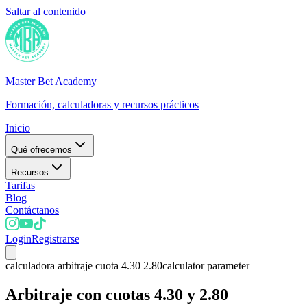
Saltar al contenido
Master Bet Academy
Formación, calculadoras y recursos prácticos
Inicio
Qué ofrecemos
Recursos
Tarifas
Blog
Contáctanos
Login
Registrarse
calculadora arbitraje cuota 4.30 2.80
calculator parameter
Arbitraje con cuotas 4.30 y 2.80