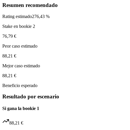
Resumen recomendado
Rating estimado
276,43 %
Stake en bookie 2
76,79 €
Peor caso estimado
88,21 €
Mejor caso estimado
88,21 €
Beneficio esperado
Resultado por escenario
Si gana la bookie 1
88,21 €