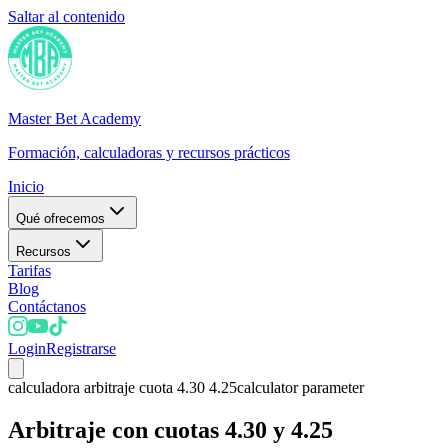
Saltar al contenido
Master Bet Academy
Formación, calculadoras y recursos prácticos
Inicio
Qué ofrecemos
Recursos
Tarifas
Blog
Contáctanos
Login
Registrarse
calculadora arbitraje cuota 4.30 4.25
calculator parameter
Arbitraje con cuotas 4.30 y 4.25