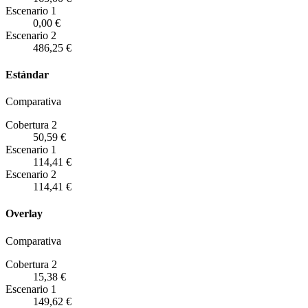
Escenario
1
0,00 €
Escenario
2
486,25 €
Estándar
Comparativa
Cobertura 2
50,59 €
Escenario
1
114,41 €
Escenario
2
114,41 €
Overlay
Comparativa
Cobertura 2
15,38 €
Escenario
1
149,62 €