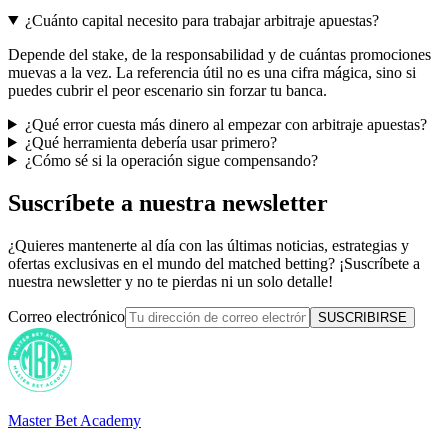
¿Cuánto capital necesito para trabajar arbitraje apuestas?
Depende del stake, de la responsabilidad y de cuántas promociones
muevas a la vez. La referencia útil no es una cifra mágica, sino si
puedes cubrir el peor escenario sin forzar tu banca.
¿Qué error cuesta más dinero al empezar con arbitraje apuestas?
¿Qué herramienta debería usar primero?
¿Cómo sé si la operación sigue compensando?
Suscríbete a nuestra newsletter
¿Quieres mantenerte al día con las últimas noticias, estrategias y
ofertas exclusivas en el mundo del matched betting? ¡Suscríbete a
nuestra newsletter y no te pierdas ni un solo detalle!
Correo electrónico
SUSCRIBIRSE
Master Bet Academy