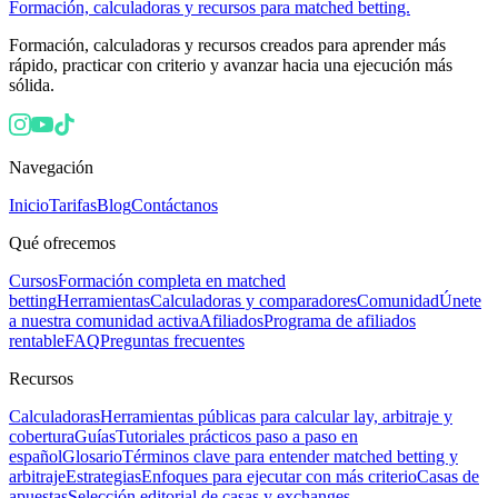
Formación, calculadoras y recursos para matched betting.
Formación, calculadoras y recursos creados para aprender más
rápido, practicar con criterio y avanzar hacia una ejecución más
sólida.
Navegación
Inicio
Tarifas
Blog
Contáctanos
Qué ofrecemos
Cursos
Formación completa en matched
betting
Herramientas
Calculadoras y comparadores
Comunidad
Únete
a nuestra comunidad activa
Afiliados
Programa de afiliados
rentable
FAQ
Preguntas frecuentes
Recursos
Calculadoras
Herramientas públicas para calcular lay, arbitraje y
cobertura
Guías
Tutoriales prácticos paso a paso en
español
Glosario
Términos clave para entender matched betting y
arbitraje
Estrategias
Enfoques para ejecutar con más criterio
Casas de
apuestas
Selección editorial de casas y exchanges