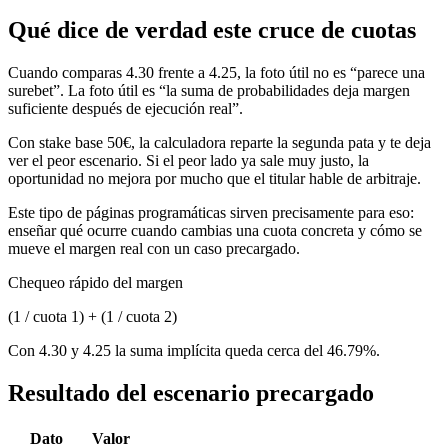
Qué dice de verdad este cruce de cuotas
Cuando comparas 4.30 frente a 4.25, la foto útil no es “parece una
surebet”. La foto útil es “la suma de probabilidades deja margen
suficiente después de ejecución real”.
Con stake base 50€, la calculadora reparte la segunda pata y te deja
ver el peor escenario. Si el peor lado ya sale muy justo, la
oportunidad no mejora por mucho que el titular hable de arbitraje.
Este tipo de páginas programáticas sirven precisamente para eso:
enseñar qué ocurre cuando cambias una cuota concreta y cómo se
mueve el margen real con un caso precargado.
Chequeo rápido del margen
(1 / cuota 1) + (1 / cuota 2)
Con 4.30 y 4.25 la suma implícita queda cerca del 46.79%.
Resultado del escenario precargado
Dato
Valor