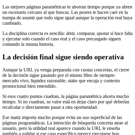
Las mejores páginas paramétricas te ahorran tiempo porque ya abren
un escenario cercano al que buscas. Las peores te hacen caer en la
trampa de asumir que todo sigue igual aunque la operación real haya
cambiado.
La disciplina correcta es sencilla: abrir, comparar, ajustar si hace falta
y ejecutar solo cuando el caso real y el caso precargado siguen
contando la misma historia.
La decisión final sigue siendo operativa
Aunque la URL ya venga preparada con cuotas concretas, el cierre
de la decisión sigue pasando por el mismo filtro de siempre:
mercado vivo, liquidez razonable, stake que encaja y contexto
promocional bien entendido.
Si esos cuatro puntos cuadran, la página paramétrica ahorra mucho
tiempo. Si no cuadran, su valor está en dejar claro por qué deberías
recalcular o directamente pasar a otra oportunidad.
Ese matiz importa mucho porque evita un uso superficial de las
páginas programáticas. La intención de búsqueda concreta atrae al
usuario, pero la utilidad real aparece cuando la URL le enseña
también a validar si ese caso específico merece ejecutarse hoy.