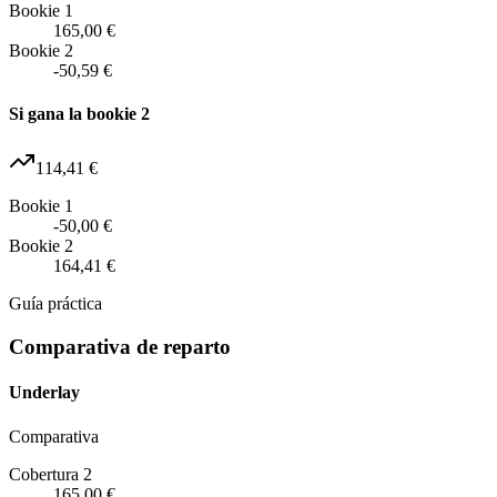
Bookie 1
165,00 €
Bookie 2
-50,59 €
Si gana la bookie 2
114,41 €
Bookie 1
-50,00 €
Bookie 2
164,41 €
Guía práctica
Comparativa de reparto
Underlay
Comparativa
Cobertura 2
165,00 €